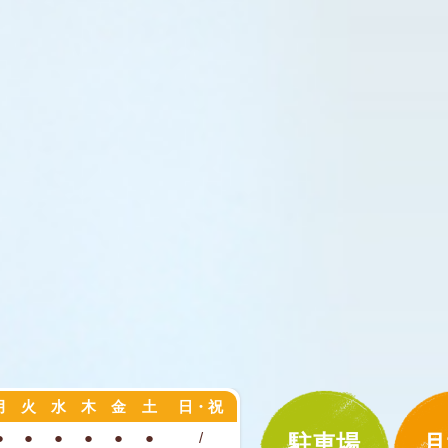
月
火
水
木
金
土
日・祝
駐車場
月
●
●
●
●
●
●
/