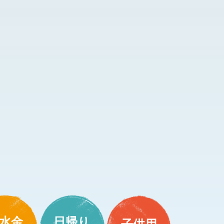
水金
日帰り
子供用