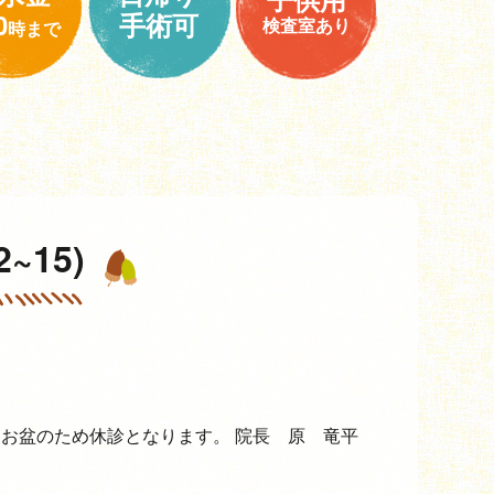
0
手術可
検査室あり
時まで
~15)
土）はお盆のため休診となります。 院長 原 竜平