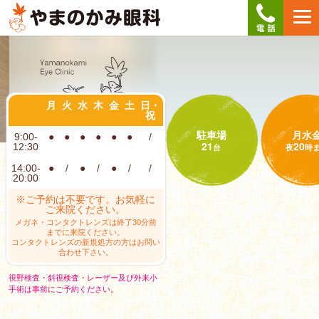
月
火
水
木
金
土
日・
祝
駐車場
月水
9:00-
●
●
●
●
●
●
/
21
20
12:30
台
夜
時
14:00-
●
/
●
/
●
/
/
20:00
※ご予約は不要です。お気軽に
ご来院ください。
メガネ・コンタクトレンズは終了30分前
までに来院ください。
コンタクトレンズの新規処方の方はお問い
合わせ下さい。
視野検査・斜視検査・レーザー及び外来小
手術は事前にご予約ください。