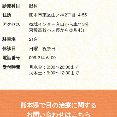
眼科
診療科目
熊本市東区山ノ神2丁目14-55
住所
益城インター入口から車で3分
アクセス
東稜高校バス停から徒歩4分
21台
駐車場
日曜、祝祭日
休診日
096-214-6100
電話番号
月水金：9:00〜20:00まで
受付時間
火木土：9:00〜12:30まで
熊本県で目の治療に関する
お問い合わせはこちら