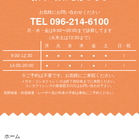
お気軽にお問い合わせください
TEL 096-214-6100
月・水・金は9:00〜20:00まで診察してます
（火木土は12:30まで）
月
火
水
木
金
土
日・祝
9:00-12:30
●
●
●
●
●
●
/
14:00-20:00
●
/
●
/
●
/
/
※ご予約は不要です。お気軽にご来院ください。
メガネ・コンタクトレンズは終了30分前までに来院ください。
コンタクトレンズの新規処方の方はお問い合わせ下さい。
視野検査・斜視検査・レーザー及び外来小手術は事前にご予約ください。
ホーム